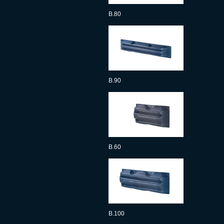
B.80
B.90
B.60
B.100