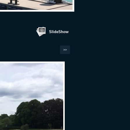
SlideShow
>>