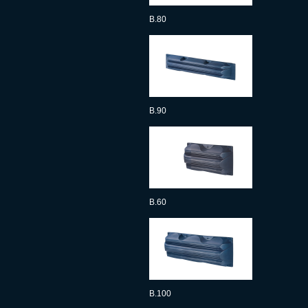
B.80
B.90
B.60
B.100