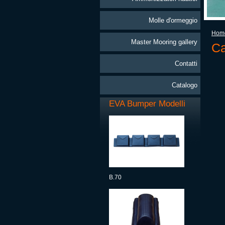
Molle d'ormeggio
Hom
Master Mooring gallery
Ca
Contatti
Catalogo
EVA Bumper Modelli
B.70