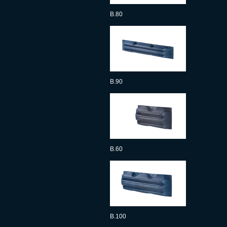
B.80
B.90
B.60
B.100