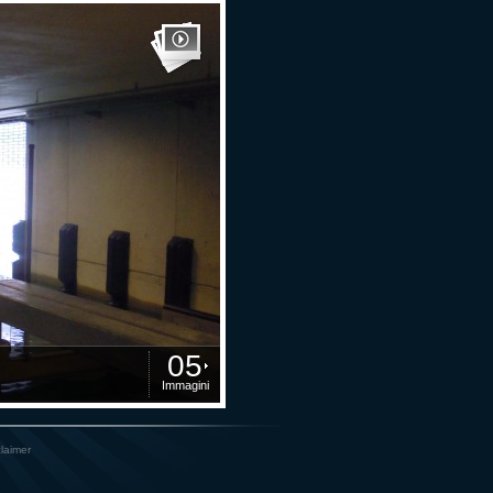
05
Immagini
claimer