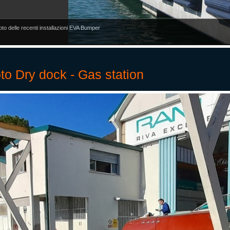
oto delle recenti installazioni EVA Bumper
to Dry dock - Gas station