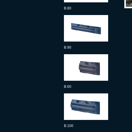
B.80
B.90
B.60
B.100