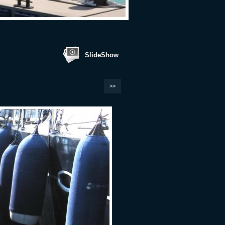
SlideShow
>>